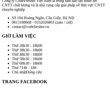
Công ty CodeFresher Việt Nam là trung tâm đào tạo nhân lực
CNTT chất lượng và là nhà cung cấp giải pháp về lĩnh vực CNTT
chuyên nghiệp
Số 104 Hoàng Ngân, Cầu Giấy, Hà Nội
0813188668 - 0332026803 (zalo / call)
contact@codefresher.vn
GIỜ LÀM VIỆC
Thứ 2
8h30 - 18h00
Thứ 3
8h30 - 18h00
Thứ 4
8h30 - 18h00
Thứ 5
8h30 - 18h00
Thứ 6
8h30 - 18h00
Thứ 7
14h - 18h
Chủ nhật
Đóng cửa
TRANG FACEBOOK