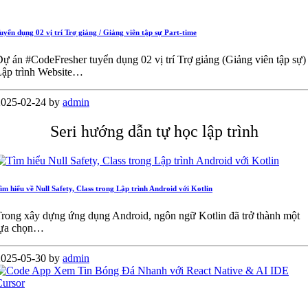
uyển dụng 02 vị trí Trợ giảng / Giảng viên tập sự Part-time
ự án #CodeFresher tuyển dụng 02 vị trí Trợ giảng (Giảng viên tập sự)
Lập trình Website…
2025-02-24
by
admin
Seri hướng dẫn tự học lập trình
ìm hiểu về Null Safety, Class trong Lập trình Android với Kotlin
rong xây dựng ứng dụng Android, ngôn ngữ Kotlin đã trở thành một
lựa chọn…
2025-05-30
by
admin