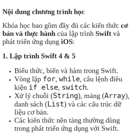
Nội dung chương trình học
Khóa học bao gồm đầy đủ các kiến thức
cơ
bản và thực hành
của lập trình
Swift
và
phát triển ứng dụng
iOS
:
1. Lập trình Swift 4 & 5
Biểu thức, biến và hàm trong Swift.
for
while
Vòng lặp
,
, câu lệnh điều
if else
switch
kiện
,
.
String
Array
Xử lý chuỗi (
), mảng (
),
List
danh sách (
) và các cấu trúc dữ
liệu cơ bản.
Các kiến thức nền tảng thường dùng
trong phát triển ứng dụng với Swift.