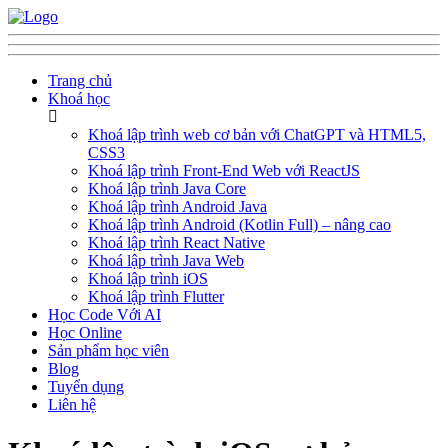
Trang chủ
Khoá học
Khoá lập trình web cơ bản với ChatGPT và HTML5,
CSS3
Khoá lập trình Front-End Web với ReactJS
Khoá lập trình Java Core
Khoá lập trình Android Java
Khoá lập trình Android (Kotlin Full) – nâng cao
Khoá lập trình React Native
Khoá lập trình Java Web
Khoá lập trình iOS
Khoá lập trình Flutter
Học Code Với AI
Học Online
Sản phẩm học viên
Blog
Tuyển dụng
Liên hệ