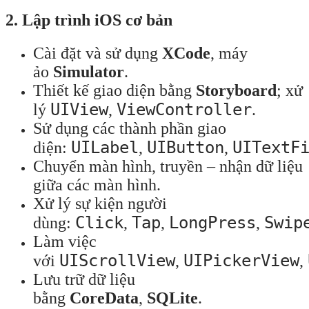
2. Lập trình iOS cơ bản
Cài đặt và sử dụng
XCode
, máy
ảo
Simulator
.
Thiết kế giao diện bằng
Storyboard
; xử
UIView
ViewController
lý
,
.
Sử dụng các thành phần giao
UILabel
UIButton
UITextF
diện:
,
,
Chuyển màn hình, truyền – nhận dữ liệu
giữa các màn hình.
Xử lý sự kiện người
Click
Tap
LongPress
Swip
dùng:
,
,
,
Làm việc
UIScrollView
UIPickerView
với
,
,
Lưu trữ dữ liệu
bằng
CoreData
,
SQLite
.