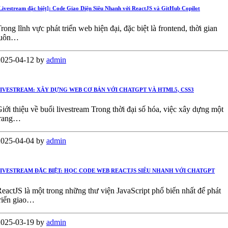
Livestream đặc biệt]: Code Giao Diện Siêu Nhanh với ReactJS và GitHub Copilot
rong lĩnh vực phát triển web hiện đại, đặc biệt là frontend, thời gian
luôn…
2025-04-12
by
admin
IVESTREAM: XÂY DỰNG WEB CƠ BẢN VỚI CHATGPT VÀ HTML5, CSS3
iới thiệu về buổi livestream Trong thời đại số hóa, việc xây dựng một
trang…
2025-04-04
by
admin
IVESTREAM ĐẶC BIỆT: HỌC CODE WEB REACTJS SIÊU NHANH VỚI CHATGPT
eactJS là một trong những thư viện JavaScript phổ biến nhất để phát
riển giao…
2025-03-19
by
admin