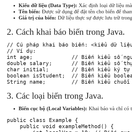
Kiểu dữ liệu (Data Type):
Xác định loại dữ liệu mà 
Tên biến:
Được sử dụng để đặt tên cho biến để tham 
Giá trị của biến:
Dữ liệu thực sự được lưu trữ trong
2. Cách khai báo biến trong Java.
// Cú pháp khai báo biến: <kiểu dữ liệu
// Ví dụ:

int age;            // Biến kiểu số ngu
double salary;      // Biến kiểu số thự
char initial;       // Biến kiểu ký tự 
boolean isStudent;  // Biến kiểu boolea
String name;        // Biến kiểu chuỗi
3. Các loại biến trong Java.
Biến cục bộ (Local Variables):
Khai báo và chỉ có 
public class Example {

    public void exampleMethod() {
