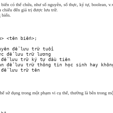
biến có thể chứa, như số nguyên, số thực, ký tự, boolean, v.
chiếu đến giá trị được lưu trữ.
 biến.
> <tên biến>;

yên để lưu trữ tuổi

c để lưu trữ lương

để lưu trữ ký tự đầu tiên

n để lưu trữ thông tin học sinh hay không
 để lưu trữ tên
thể sử dụng trong một phạm vi cụ thể, thường là bên trong m