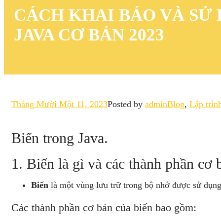
CÁCH KHAI BÁO VÀ SỬ 
JAVA CƠ BẢN 2023
Tháng Mười Một 11, 2023
Posted by
admin
Blog
,
Lập trìn
Biến trong Java.
1. Biến là gì và các thành phần cơ 
Biến
là một vùng lưu trữ trong bộ nhớ được sử dụng đ
Các thành phần cơ bản của biến bao gồm: