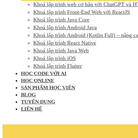
Khoá lập trình web cơ bản với ChatGPT và
Khoá lập trình Front-End Web với ReactJS
Khoá lập trình Java Core
Khoá lập trình Android Java
Khoá lập trình Android (Kotlin Full) – nâng c
Khoá lập trình React Native
Khoá lập trình Java Web
Khoá lập trình iOS
Khoá lập trình Flutter
HỌC CODE VỚI AI
HỌC ONLINE
SẢN PHẨM HỌC VIÊN
BLOG
TUYỂN DỤNG
LIÊN HỆ