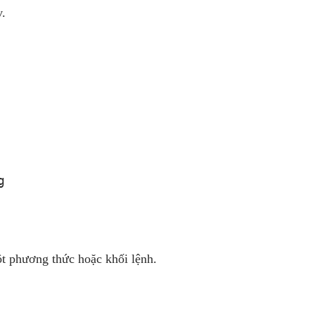
v.


ột phương thức hoặc khối lệnh.