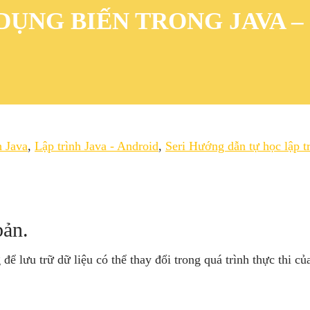
DỤNG BIẾN TRONG JAVA –
h Java
,
Lập trình Java - Android
,
Seri Hướng dẫn tự học lập t
bản.
ể lưu trữ dữ liệu có thể thay đổi trong quá trình thực thi củ