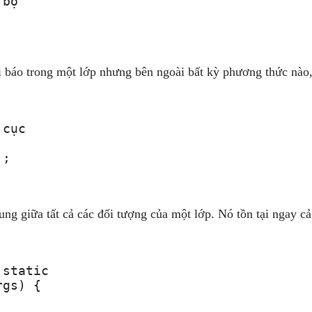
bộ

báo trong một lớp nhưng bên ngoài bất kỳ phương thức nào, 
cục

;

ng giữa tất cả các đối tượng của một lớp. Nó tồn tại ngay c
static

gs) {
