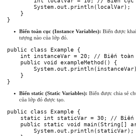
        int localVar = 10; // Biến cục 
        System.out.println(localVar);

    }

}
Biến toàn cục (Instance Variables):
Biến được khai 
tượng nào của lớp đó.
public class Example {

    int instanceVar = 20; // Biến toàn 
    public void exampleMethod() {

        System.out.println(instanceVar)
    }

}
Biến static (Static Variables):
Biến được chia sẻ chu
của lớp đó được tạo.
public class Example {

    static int staticVar = 30; // Biến 
    public static void main(String[] ar
        System.out.println(staticVar);
