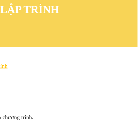
 LẬP TRÌNH
rình
a chương trình.