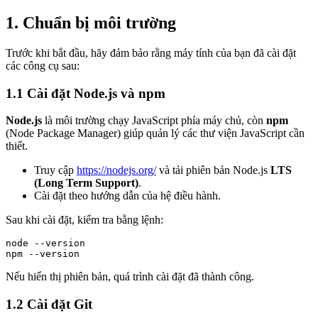
1. Chuẩn bị môi trường
Trước khi bắt đầu, hãy đảm bảo rằng máy tính của bạn đã cài đặt
các công cụ sau:
1.1 Cài đặt Node.js và npm
Node.js
là môi trường chạy JavaScript phía máy chủ, còn
npm
(Node Package Manager) giúp quản lý các thư viện JavaScript cần
thiết.
Truy cập
https://nodejs.org/
và tải phiên bản Node.js
LTS
(Long Term Support)
.
Cài đặt theo hướng dẫn của hệ điều hành.
Sau khi cài đặt, kiểm tra bằng lệnh:
node --version

npm --version
Nếu hiển thị phiên bản, quá trình cài đặt đã thành công.
1.2 Cài đặt Git