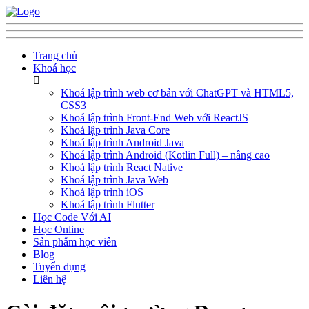
Trang chủ
Khoá học
Khoá lập trình web cơ bản với ChatGPT và HTML5,
CSS3
Khoá lập trình Front-End Web với ReactJS
Khoá lập trình Java Core
Khoá lập trình Android Java
Khoá lập trình Android (Kotlin Full) – nâng cao
Khoá lập trình React Native
Khoá lập trình Java Web
Khoá lập trình iOS
Khoá lập trình Flutter
Học Code Với AI
Học Online
Sản phẩm học viên
Blog
Tuyển dụng
Liên hệ