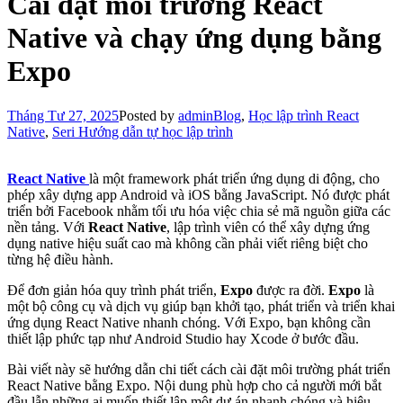
Cài đặt môi trường React
Native và chạy ứng dụng bằng
Expo
Tháng Tư 27, 2025
Posted by
admin
Blog
,
Học lập trình React
Native
,
Seri Hướng dẫn tự học lập trình
React Native
là một framework phát triển ứng dụng di động, cho
phép xây dựng app Android và iOS bằng JavaScript. Nó được phát
triển bởi Facebook nhằm tối ưu hóa việc chia sẻ mã nguồn giữa các
nền tảng. Với
React Native
, lập trình viên có thể xây dựng ứng
dụng native hiệu suất cao mà không cần phải viết riêng biệt cho
từng hệ điều hành.
Để đơn giản hóa quy trình phát triển,
Expo
được ra đời.
Expo
là
một bộ công cụ và dịch vụ giúp bạn khởi tạo, phát triển và triển khai
ứng dụng React Native nhanh chóng. Với Expo, bạn không cần
thiết lập phức tạp như Android Studio hay Xcode ở bước đầu.
Bài viết này sẽ hướng dẫn chi tiết cách cài đặt môi trường phát triển
React Native bằng Expo. Nội dung phù hợp cho cả người mới bắt
đầu lẫn những ai muốn thiết lập một dự án nhanh chóng và hiệu