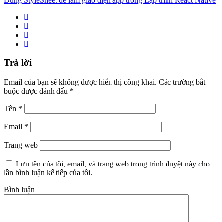
Dùng StyleSheet để làm giao diện app trong Lập trình React Native
Trả lời
Email của bạn sẽ không được hiển thị công khai.
Các trường bắt
buộc được đánh dấu
*
Tên
*
Email
*
Trang web
Lưu tên của tôi, email, và trang web trong trình duyệt này cho
lần bình luận kế tiếp của tôi.
Bình luận