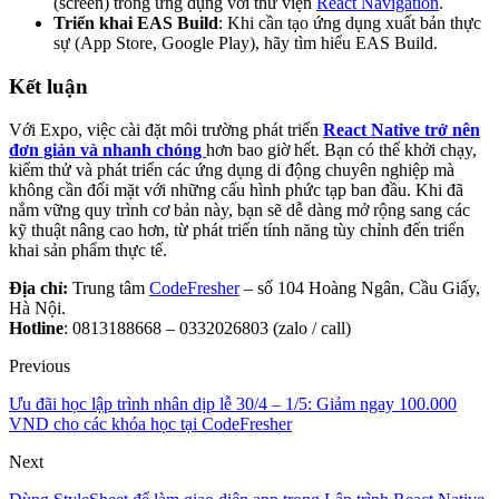
(screen) trong ứng dụng với thư viện
React Navigation
.
Triển khai EAS Build
: Khi cần tạo ứng dụng xuất bản thực
sự (App Store, Google Play), hãy tìm hiểu
EAS Build
.
Kết luận
Với Expo, việc cài đặt môi trường phát triển
React Native trở nên
đơn giản và nhanh chóng
hơn bao giờ hết. Bạn có thể khởi chạy,
kiểm thử và phát triển các ứng dụng di động chuyên nghiệp mà
không cần đối mặt với những cấu hình phức tạp ban đầu. Khi đã
nắm vững quy trình cơ bản này, bạn sẽ dễ dàng mở rộng sang các
kỹ thuật nâng cao hơn, từ phát triển tính năng tùy chỉnh đến triển
khai sản phẩm thực tế.
Địa chỉ:
Trung tâm
CodeFresher
– số 104 Hoàng Ngân, Cầu Giấy,
Hà Nội.
Hotline
: 0813188668 – 0332026803 (zalo / call)
Previous
Ưu đãi học lập trình nhân dịp lễ 30/4 – 1/5: Giảm ngay 100.000
VND cho các khóa học tại CodeFresher
Next