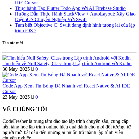
IDE Cursor
Thực hành Tạo Flutter Todo App với AI Firebase Studio
Hướng Dẫn Thực Hành StackView + AutoLayout: Xây Giao
Diện iOS Chuyên Nghiệp Với Swift
Tạm biệt Objective C! Swift đang định hình tương lai của lập
trình iOS ?
Tin tức mới
Tìm hiểu về Null Safety, Class trong Lập trình Android với Kotlin
30 May, 2025
0
Code App Xem Tin Bóng Đá Nhanh với React Native & AI IDE
Cursor
23 May, 2025
0
VỀ CHÚNG TÔI
CodeFresher là trung tâm đào tạo lập trình chuyên sâu, cung cấp
nền tảng học lập trình online hiệu quả dành cho mọi đối tượng, từ
người mới bắt đầu đến những ai muốn trở thành lập trình viên
chuyên nghiệp.