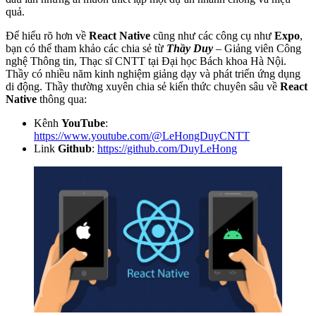
quả.
Để hiểu rõ hơn về
React Native
cũng như các công cụ như
Expo
,
bạn có thể tham khảo các chia sẻ từ
Thầy Duy
– Giảng viên Công
nghệ Thông tin, Thạc sĩ CNTT tại Đại học Bách khoa Hà Nội.
Thầy có nhiều năm kinh nghiệm giảng dạy và phát triển ứng dụng
di động. Thầy thường xuyên chia sẻ kiến thức chuyên sâu về
React
Native
thông qua:
Kênh
YouTube
:
https://www.youtube.com/@LeHongDuyCNTT
Link
Github
:
https://github.com/DuyLeHong