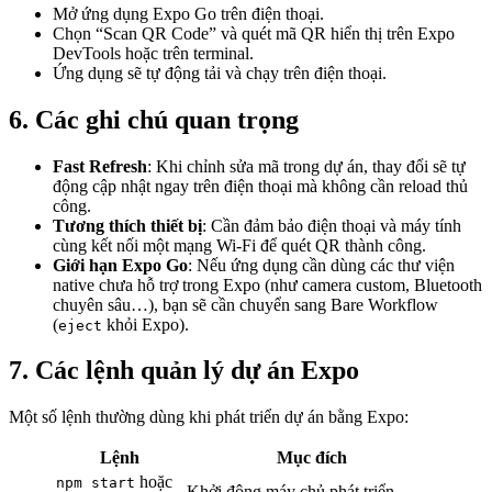
Mở ứng dụng Expo Go trên điện thoại.
Chọn “Scan QR Code” và quét mã QR hiển thị trên Expo
DevTools hoặc trên terminal.
Ứng dụng sẽ tự động tải và chạy trên điện thoại.
6. Các ghi chú quan trọng
Fast Refresh
: Khi chỉnh sửa mã trong dự án, thay đổi sẽ tự
động cập nhật ngay trên điện thoại mà không cần reload thủ
công.
Tương thích thiết bị
: Cần đảm bảo điện thoại và máy tính
cùng kết nối một mạng Wi-Fi để quét QR thành công.
Giới hạn Expo Go
: Nếu ứng dụng cần dùng các thư viện
native chưa hỗ trợ trong Expo (như camera custom, Bluetooth
chuyên sâu…), bạn sẽ cần chuyển sang Bare Workflow
(
khỏi Expo).
eject
7. Các lệnh quản lý dự án Expo
Một số lệnh thường dùng khi phát triển dự án bằng Expo:
Lệnh
Mục đích
hoặc
npm start
Khởi động máy chủ phát triển