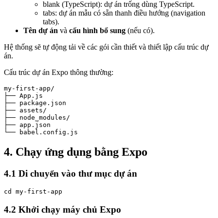
blank (TypeScript): dự án trống dùng TypeScript.
tabs: dự án mẫu có sẵn thanh điều hướng (navigation
tabs).
Tên dự án
và
cấu hình bổ sung
(nếu có).
Hệ thống sẽ tự động tải về các gói cần thiết và thiết lập cấu trúc dự
án.
Cấu trúc dự án Expo thông thường:
my-first-app/

├── App.js

├── package.json

├── assets/

├── node_modules/

├── app.json

└── babel.config.js
4. Chạy ứng dụng bằng Expo
4.1 Di chuyển vào thư mục dự án
cd my-first-app
4.2 Khởi chạy máy chủ Expo