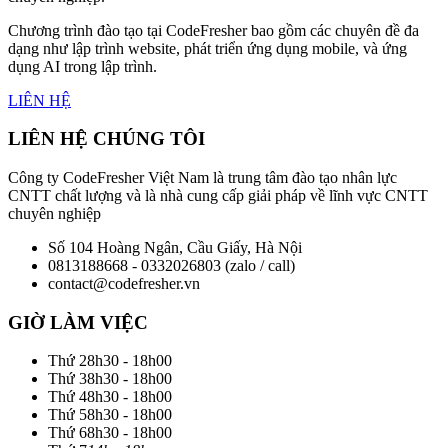
Chương trình đào tạo tại CodeFresher bao gồm các chuyên đề đa
dạng như lập trình website, phát triển ứng dụng mobile, và ứng
dụng AI trong lập trình.
LIÊN HỆ
LIÊN HỆ CHÚNG TÔI
Công ty CodeFresher Việt Nam là trung tâm đào tạo nhân lực
CNTT chất lượng và là nhà cung cấp giải pháp về lĩnh vực CNTT
chuyên nghiệp
Số 104 Hoàng Ngân, Cầu Giấy, Hà Nội
0813188668 - 0332026803 (zalo / call)
contact@codefresher.vn
GIỜ LÀM VIỆC
Thứ 2
8h30 - 18h00
Thứ 3
8h30 - 18h00
Thứ 4
8h30 - 18h00
Thứ 5
8h30 - 18h00
Thứ 6
8h30 - 18h00