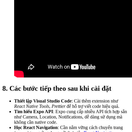
8. Các bước tiếp theo sau khi cài đặt
Thiết lập Visual Studio Code
: Cài thêm extension như
React Native Tools
,
Prettier
để hỗ trợ viết code hiệu quả.
Tìm hiểu Expo API
: Expo cung cấp nhiều API tích hợp sẵn
như Camera, Location, Notifications, dễ dàng sử dụng mà
không cần native code.
Học React Navigation
: Cần nắm vững cách chuyển trang